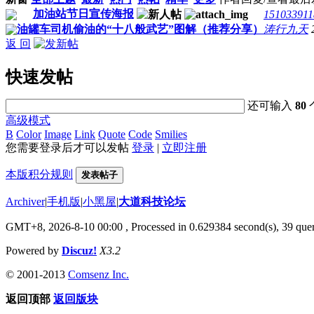
加油站节日宣传海报
151033911
油罐车司机偷油的“十八般武艺”图解（推荐分享）
涛行九天
返 回
快速发帖
还可输入
80
高级模式
B
Color
Image
Link
Quote
Code
Smilies
您需要登录后才可以发帖
登录
|
立即注册
本版积分规则
发表帖子
Archiver
|
手机版
|
小黑屋
|
大道科技论坛
GMT+8, 2026-8-10 00:00
, Processed in 0.629384 second(s), 39 quer
Powered by
Discuz!
X3.2
© 2001-2013
Comsenz Inc.
返回顶部
返回版块