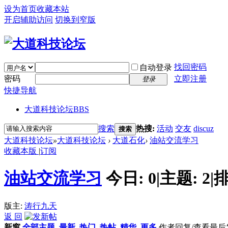
设为首页
收藏本站
开启辅助访问
切换到窄版
找回密码
自动登录
密码
立即注册
登录
快捷导航
大道科技论坛
BBS
搜索
热搜:
活动
交友
discuz
搜索
大道科技论坛
»
大道科技论坛
›
大道石化
›
油站交流学习
收藏本版
|
订阅
油站交流学习
今日:
0
|
主题:
2
|
排
版主:
涛行九天
返 回
新窗
全部主题
最新
热门
热帖
精华
更多
作者
回复/查看
最后