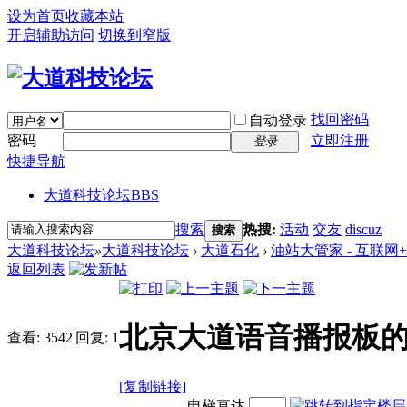
设为首页
收藏本站
开启辅助访问
切换到窄版
找回密码
自动登录
密码
立即注册
登录
快捷导航
大道科技论坛
BBS
搜索
热搜:
活动
交友
discuz
搜索
大道科技论坛
»
大道科技论坛
›
大道石化
›
油站大管家 - 互联
返回列表
北京大道语音播报板
查看:
3542
|
回复:
1
[复制链接]
电梯直达