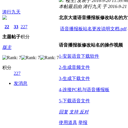
楼主
|
发表于 2016-9-20 11:59:4
本帖最后由 涛行九天 于 2016-9-21 
涛行九天
北京大道语音播报板修改站名的方
22
33
227
语音播报板站名更改说明文档.pdf
主题
帖子
积分
语音播报板修改站名的操作视频
版主
1-安装语音下载软件
2-生成音频文件
积分
227
3-生成下载文件
发消息
4-连接PC机与语音播报板
5-下载语音文件
回复
支持
反对
使用道具
举报