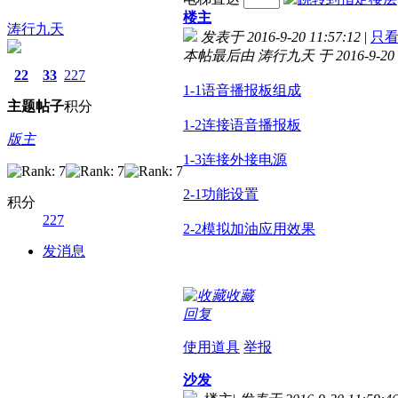
楼主
涛行九天
发表于 2016-9-20 11:57:12
|
只
本帖最后由 涛行九天 于 2016-9-20 
22
33
227
1-1语音播报板组成
主题
帖子
积分
1-2连接语音播报板
版主
1-3连接外接电源
2-1功能设置
积分
227
2-2模拟加油应用效果
发消息
收藏
回复
使用道具
举报
沙发