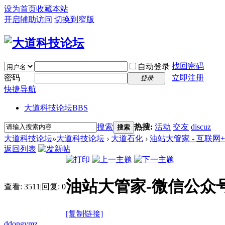
设为首页
收藏本站
开启辅助访问
切换到窄版
找回密码
自动登录
密码
立即注册
登录
快捷导航
大道科技论坛
BBS
搜索
热搜:
活动
交友
discuz
搜索
大道科技论坛
»
大道科技论坛
›
大道石化
›
油站大管家 - 互联
返回列表
油站大管家-微信公众
查看:
3511
|
回复:
0
[复制链接]
ddongymz