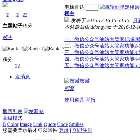
电梯直达
楼主
2
2
22
发表于 2016-12-16 15:39:15
|
只
主题
帖子
积分
本帖最后由 ddongymz 于 2016-12-1
版主
一、微信公众号油站大管家1功能
二、微信公众号油站大管家功能2-
三、微信公众号油站大管家功能3-
四、微信公众号油站大管家功能4-
积分
五、微信公众号油站大管家功能5-
22
发消息
收藏
回复
使用道具
举报
返回列表
高级模式
B
Color
Image
Link
Quote
Code
Smilies
您需要登录后才可以回帖
登录
|
立即注册