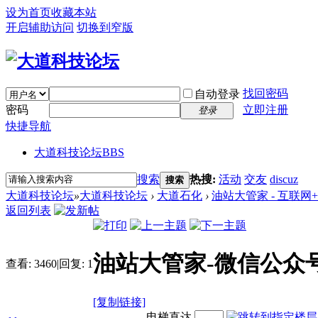
设为首页
收藏本站
开启辅助访问
切换到窄版
找回密码
自动登录
密码
立即注册
登录
快捷导航
大道科技论坛
BBS
搜索
热搜:
活动
交友
discuz
搜索
大道科技论坛
»
大道科技论坛
›
大道石化
›
油站大管家 - 互联
返回列表
油站大管家-微信公众
查看:
3460
|
回复:
1
[复制链接]
电梯直达