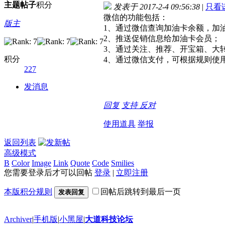
主题
帖子
积分
发表于 2017-2-4 09:56:38
|
只看
微信的功能包括：
版主
1、通过微信查询加油卡余额，加
2、推送促销信息给加油卡会员；
3、通过关注、推荐、开宝箱、大
积分
4、通过微信支付，可根据规则使
227
发消息
回复
支持
反对
使用道具
举报
返回列表
高级模式
B
Color
Image
Link
Quote
Code
Smilies
您需要登录后才可以回帖
登录
|
立即注册
本版积分规则
回帖后跳转到最后一页
发表回复
Archiver
|
手机版
|
小黑屋
|
大道科技论坛