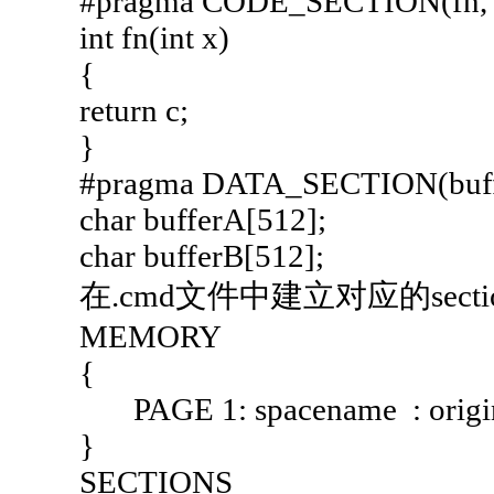
#pragma CODE_SECTION(fn, 
int fn(int x)
{
return c;
}
#pragma DATA_SECTION(buffe
char bufferA[512];
char bufferB[512];
在.cmd文件中建立对应的sect
MEMORY
{
PAGE 1: spacename : origin = 
}
SECTIONS