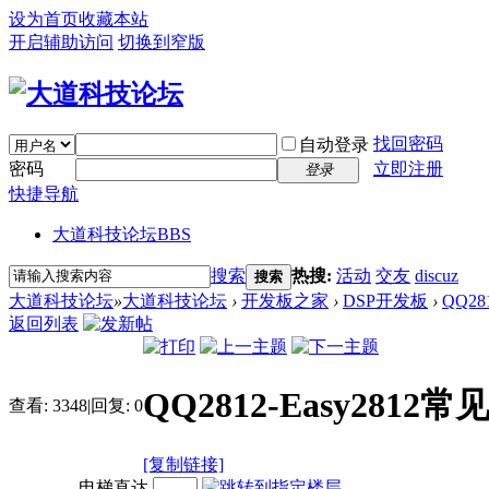
设为首页
收藏本站
开启辅助访问
切换到窄版
找回密码
自动登录
密码
立即注册
登录
快捷导航
大道科技论坛
BBS
搜索
热搜:
活动
交友
discuz
搜索
大道科技论坛
»
大道科技论坛
›
开发板之家
›
DSP开发板
›
QQ2
返回列表
QQ2812-Easy28
查看:
3348
|
回复:
0
[复制链接]
电梯直达