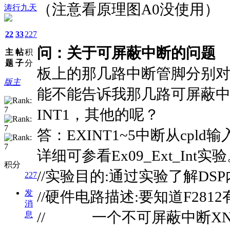
（注意看原理图A0没使用）
涛行九天
22
33
227
问：关于可屏蔽中断的问题
主
帖
积
题
子
分
板上的那几路中断管脚分别对
版主
能不能告诉我那几路可屏蔽
INT1，其他的呢？
答：EXINT1~5中断从cpld
详细可参看Ex09_Ext_Int实
积分
//实验目的:通过实验了解D
227
发
//硬件电路描述:要知道F2812
消
// 一个不可屏蔽中断XNMI
息