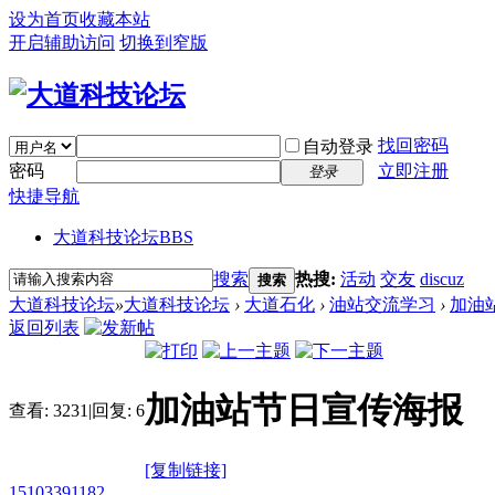
设为首页
收藏本站
开启辅助访问
切换到窄版
找回密码
自动登录
密码
立即注册
登录
快捷导航
大道科技论坛
BBS
搜索
热搜:
活动
交友
discuz
搜索
大道科技论坛
»
大道科技论坛
›
大道石化
›
油站交流学习
›
加油
返回列表
加油站节日宣传海报
查看:
3231
|
回复:
6
[复制链接]
15103391182