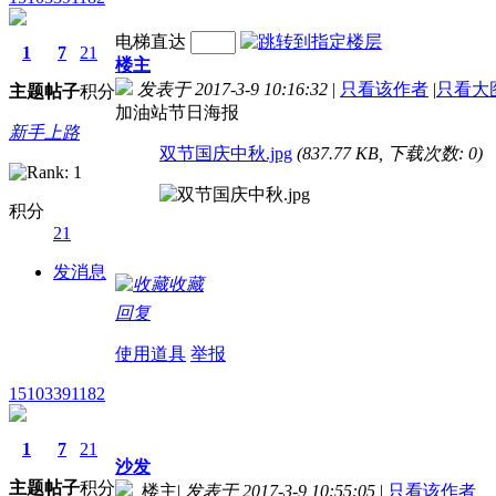
电梯直达
1
7
21
楼主
发表于 2017-3-9 10:16:32
|
只看该作者
|
只看大
主题
帖子
积分
加油站节日海报
新手上路
双节国庆中秋.jpg
(837.77 KB, 下载次数: 0)
积分
21
发消息
收藏
回复
使用道具
举报
15103391182
1
7
21
沙发
主题
帖子
积分
楼主
|
发表于 2017-3-9 10:55:05
|
只看该作者