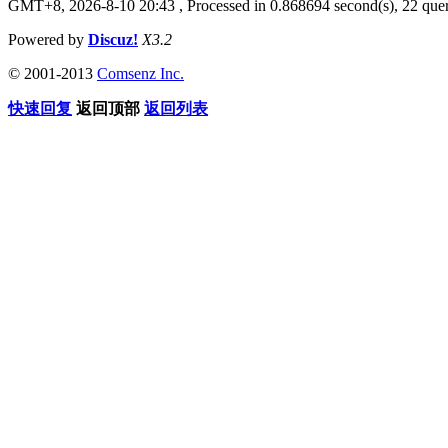
GMT+8, 2026-8-10 20:43
, Processed in 0.868694 second(s), 22 quer
Powered by
Discuz!
X3.2
© 2001-2013
Comsenz Inc.
快速回复
返回顶部
返回列表