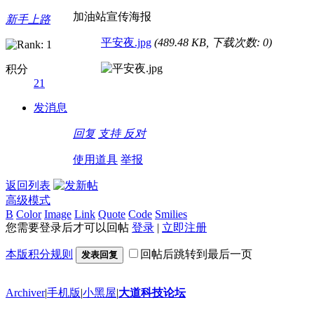
加油站宣传海报
新手上路
平安夜.jpg
(489.48 KB, 下载次数: 0)
积分
21
发消息
回复
支持
反对
使用道具
举报
返回列表
高级模式
B
Color
Image
Link
Quote
Code
Smilies
您需要登录后才可以回帖
登录
|
立即注册
本版积分规则
回帖后跳转到最后一页
发表回复
Archiver
|
手机版
|
小黑屋
|
大道科技论坛