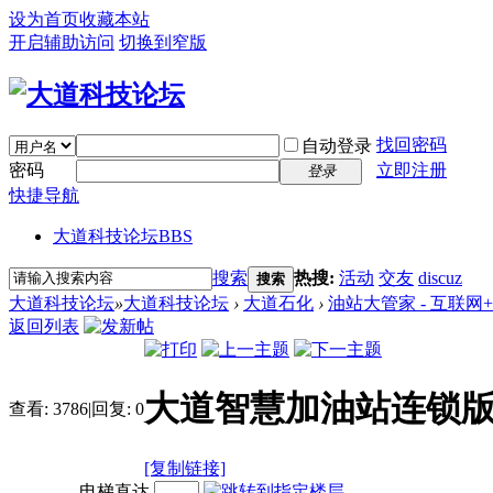
设为首页
收藏本站
开启辅助访问
切换到窄版
找回密码
自动登录
密码
立即注册
登录
快捷导航
大道科技论坛
BBS
搜索
热搜:
活动
交友
discuz
搜索
大道科技论坛
»
大道科技论坛
›
大道石化
›
油站大管家 - 互联
返回列表
大道智慧加油站连锁
查看:
3786
|
回复:
0
[复制链接]
电梯直达