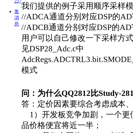
227
我们提供的例子采用顺序采样模
发
//ADCA通道分别对应DSP的AD寄存器
消
息
//ADCB通道分别对应DSP的AD寄存器为
用户可以自己修改一下采样方
见DSP28_Adc.c中
AdcRegs.ADCTRL3.bit.S
模式
问：为什么QQ2812比Study
答：定价因素要综合考虑成本
1）开发板竞争加剧，一个更
品价格便宜将近一半；