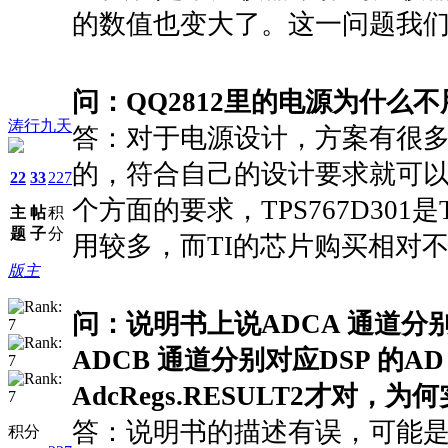
的数值也变大了。这一问题我
问：QQ2812里的电源为什么不用T
涛行九天
答：对于电源设计，方案有很
的，符合自己的设计要求就可
22
33
227
个方面的要求，TPS767D30
主
帖
积
题
子
分
用较多，而TI的芯片购买相对
版主
问：说明书上说ADCA 通道分别对应DS
ADCB 通道分别对应DSP 的AD 寄存
AdcRegs.RESULT2才对，为何
答：说明书的描述有误，可能
积分