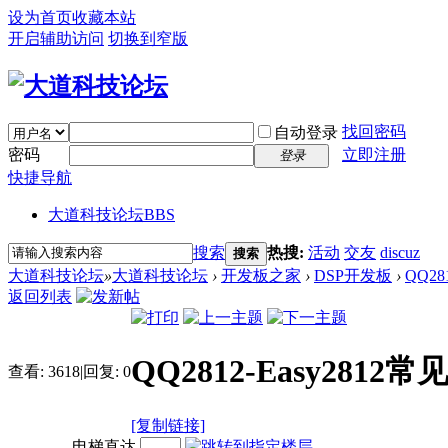
设为首页
收藏本站
开启辅助访问
切换到窄版
找回密码
自动登录
密码
立即注册
登录
快捷导航
大道科技论坛
BBS
搜索
热搜:
活动
交友
discuz
搜索
大道科技论坛
»
大道科技论坛
›
开发板之家
›
DSP开发板
›
QQ2
返回列表
QQ2812-Easy28
查看:
3618
|
回复:
0
[复制链接]
电梯直达