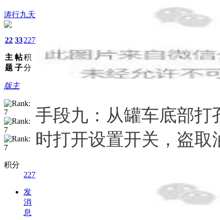
涛行九天
22
33
227
主
帖
积
题
子
分
版主
手段九：从罐车底部打
时打开设置开关，盗取
积分
227
发
消
息