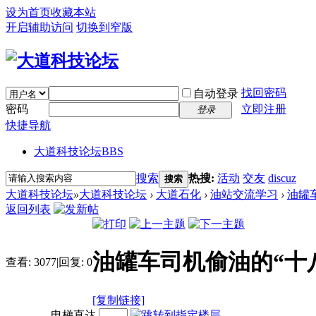
设为首页
收藏本站
开启辅助访问
切换到窄版
找回密码
自动登录
密码
立即注册
登录
快捷导航
大道科技论坛
BBS
搜索
热搜:
活动
交友
discuz
搜索
大道科技论坛
»
大道科技论坛
›
大道石化
›
油站交流学习
›
油罐
返回列表
油罐车司机偷油的“十
查看:
3077
|
回复:
0
[复制链接]
电梯直达