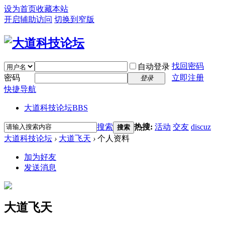
设为首页
收藏本站
开启辅助访问
切换到窄版
找回密码
自动登录
密码
立即注册
登录
快捷导航
大道科技论坛
BBS
搜索
热搜:
活动
交友
discuz
搜索
大道科技论坛
›
大道飞天
›
个人资料
加为好友
发送消息
大道飞天