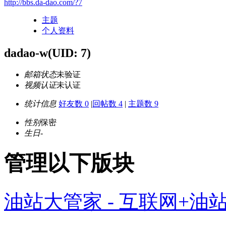
http://bbs.da-dao.com/?7
主题
个人资料
dadao-w
(UID: 7)
邮箱状态
未验证
视频认证
未认证
统计信息
好友数 0
|
回帖数 4
|
主题数 9
性别
保密
生日
-
管理以下版块
油站大管家 - 互联网+