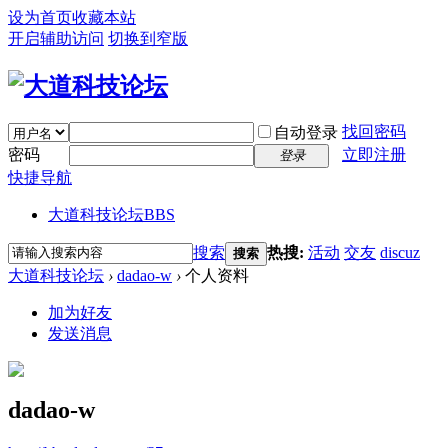
设为首页
收藏本站
开启辅助访问
切换到窄版
找回密码
自动登录
密码
立即注册
登录
快捷导航
大道科技论坛
BBS
搜索
热搜:
活动
交友
discuz
搜索
大道科技论坛
›
dadao-w
›
个人资料
加为好友
发送消息
dadao-w