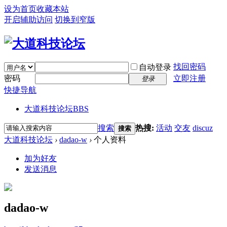
设为首页
收藏本站
开启辅助访问
切换到窄版
找回密码
自动登录
密码
立即注册
登录
快捷导航
大道科技论坛
BBS
搜索
热搜:
活动
交友
discuz
搜索
大道科技论坛
›
dadao-w
›
个人资料
加为好友
发送消息
dadao-w