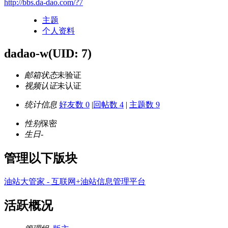
http://bbs.da-dao.com/?7
主题
个人资料
dadao-w
(UID: 7)
邮箱状态
未验证
视频认证
未认证
统计信息
好友数 0
|
回帖数 4
|
主题数 9
性别
保密
生日
-
管理以下版块
油站大管家 - 互联网+油站信息管理平台
活跃概况