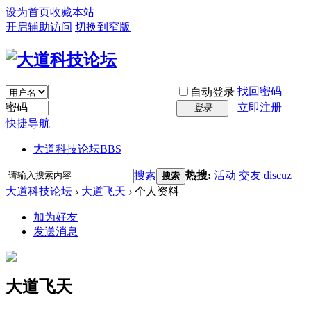
设为首页
收藏本站
开启辅助访问
切换到窄版
找回密码
自动登录
密码
立即注册
登录
快捷导航
大道科技论坛
BBS
搜索
热搜:
活动
交友
discuz
搜索
大道科技论坛
›
大道飞天
›
个人资料
加为好友
发送消息
大道飞天