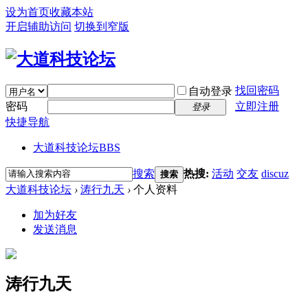
设为首页
收藏本站
开启辅助访问
切换到窄版
找回密码
自动登录
密码
立即注册
登录
快捷导航
大道科技论坛
BBS
搜索
热搜:
活动
交友
discuz
搜索
大道科技论坛
›
涛行九天
›
个人资料
加为好友
发送消息
涛行九天