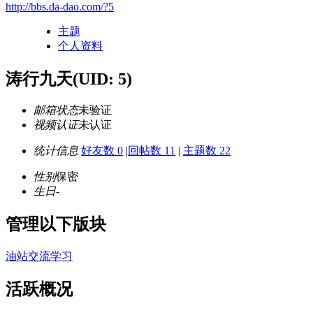
http://bbs.da-dao.com/?5
主题
个人资料
涛行九天
(UID: 5)
邮箱状态
未验证
视频认证
未认证
统计信息
好友数 0
|
回帖数 11
|
主题数 22
性别
保密
生日
-
管理以下版块
油站交流学习
活跃概况