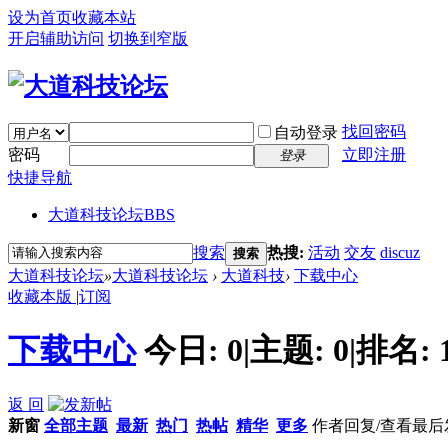
设为首页
收藏本站
开启辅助访问
切换到窄版
找回密码
自动登录
密码
立即注册
登录
快捷导航
大道科技论坛
BBS
搜索
热搜:
活动
交友
discuz
搜索
大道科技论坛
»
大道科技论坛
›
大道科技
›
下载中心
收藏本版
|
订阅
下载中心
今日:
0
|
主题:
0
|
排名:
返 回
新窗
全部主题
最新
热门
热帖
精华
更多
作者
回复/查看
最后