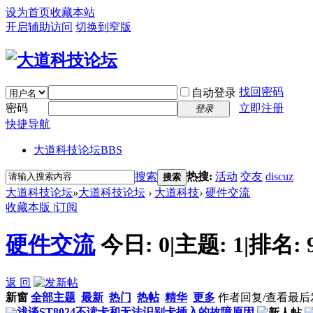
设为首页
收藏本站
开启辅助访问
切换到窄版
找回密码
自动登录
密码
立即注册
登录
快捷导航
大道科技论坛
BBS
搜索
热搜:
活动
交友
discuz
搜索
大道科技论坛
»
大道科技论坛
›
大道科技
›
硬件交流
收藏本版
|
订阅
硬件交流
今日:
0
|
主题:
1
|
排名:
返 回
新窗
全部主题
最新
热门
热帖
精华
更多
作者
回复/查看
最后
浅谈ST8024不读卡和无法识别卡插入的故障原因