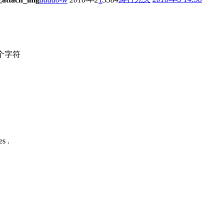
个字符
s .