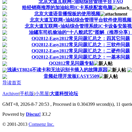
北京大道互联网+油站综合管理平台 FAQ
给经销商推荐的加油站用IC卡系统配套电脑
北京大道语音播报板的使用视频
北京大道互联网+油站综合管理平台软件使用视频
北京大道互联网+油站综合管理系统IC卡设备安装视
油罐车司机偷油的“十八般武艺”图解（推荐分享
QQ2812-Easy2812常见问题汇总之：四其它问题
QQ2812-Easy2812常见问题汇总之：三软件问题
QQ2812-Easy2812常见问题汇总之：二硬件问题
QQ2812-Easy2812常见问题汇总之：一基本问题
QQ2812常见问题专贴
浅谈ST8024不读卡和无法识别卡插入的故障原因
音频处理开发板EASY5509
导读首页
Archiver
|
手机版
|
小黑屋
|
大道科技论坛
GMT+8, 2026-8-7 20:53
, Processed in 0.304399 second(s), 11 querie
Powered by
Discuz!
X3.2
© 2001-2013
Comsenz Inc.